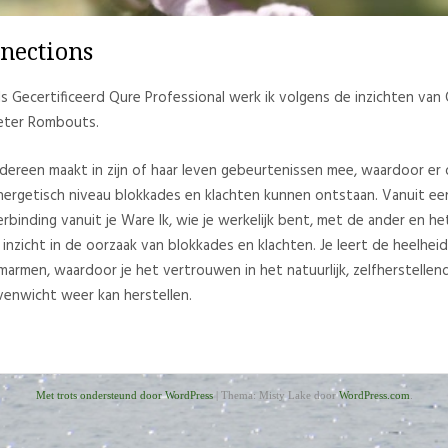
nections
ls Gecertificeerd Qure Professional werk ik volgens de inzichten va
eter Rombouts.
edereen maakt in zijn of haar leven gebeurtenissen mee, waardoor er 
nergetisch niveau blokkades en klachten kunnen ontstaan. Vanuit een
erbinding vanuit je Ware Ik, wie je werkelijk bent, met de ander en het
e inzicht in de oorzaak van blokkades en klachten. Je leert de heelhei
marmen, waardoor je het vertrouwen in het natuurlijk, zelfherstellen
venwicht weer kan herstellen.
Met trots ondersteund door WordPress
|
Thema: Misty Lake door
WordPress.com
.