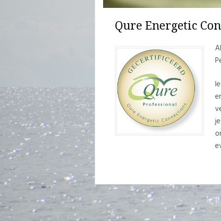
Qure Energetic Con
A
P
I
e
v
j
o
e